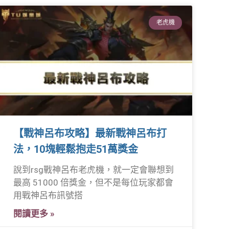
老虎機
【戰神呂布攻略】最新戰神呂布打
法，10塊輕鬆抱走51萬獎金
說到rsg戰神呂布老虎機，就一定會聯想到
最高 51000 倍獎金，但不是每位玩家都會
用戰神呂布訊號搭
閱讀更多 »