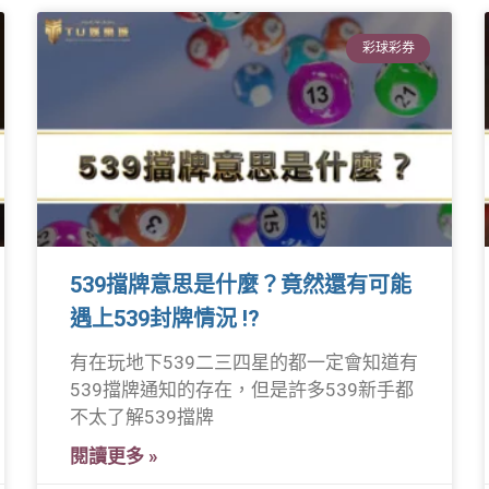
彩球彩券
539擋牌意思是什麼？竟然還有可能
遇上539封牌情況 !?
有在玩地下539二三四星的都一定會知道有
539擋牌通知的存在，但是許多539新手都
不太了解539擋牌
閱讀更多 »