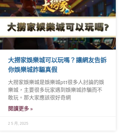
大撈家娛樂城可以玩嗎？讓網友告訴
你娛樂城詐騙真假
大撈家娛樂城是娛樂城ptt很多人討論的娛
樂城，主要很多玩家遇到娛樂城詐騙而不
敢玩。那大家應該很好奇網
閱讀更多 »
2 5 月, 2025