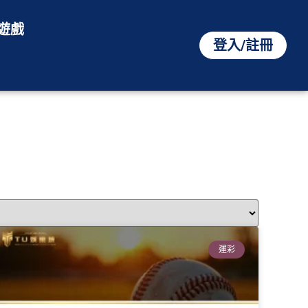
遊戲
登入/註冊
運彩