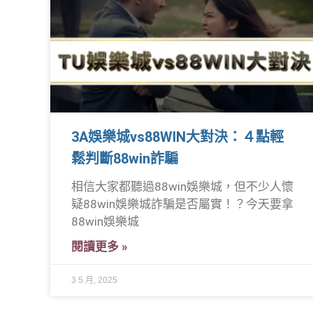
3A娛樂城vs88WIN大對決：４點輕
鬆判斷88win詐騙
相信大家都聽過88win娛樂城，但不少人懷
疑88win娛樂城詐騙是否屬實！？今天要拿
88win娛樂城
閱讀更多 »
3 5 月, 2025