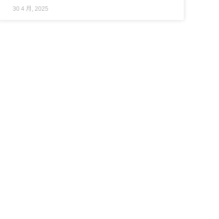
30 4 月, 2025