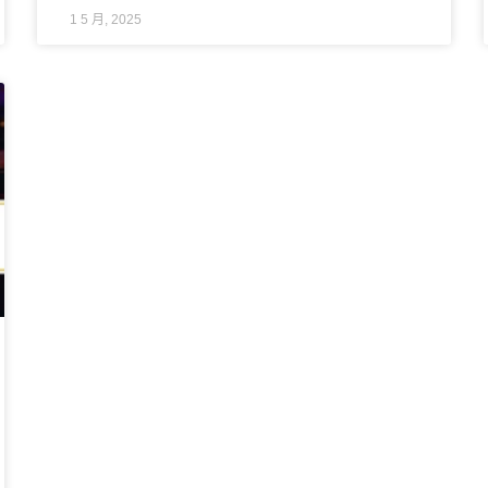
1 5 月, 2025