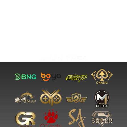
3a娛樂城 了解更多