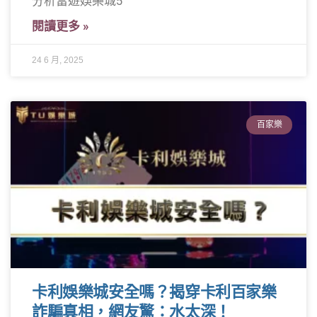
分析富遊娛樂城5
閱讀更多 »
24 6 月, 2025
百家樂
卡利娛樂城安全嗎？揭穿卡利百家樂
詐騙真相，網友驚：水太深！