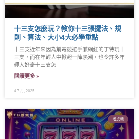
十三支怎麼玩？教你十三張擺法、規
則、算法、大小4大必學重點
十三支近年來因為前電競選手兼網紅的丁特玩十
三支，而在年輕人中掀起一陣熱潮，也令許多年
輕人好奇十三支怎
閱讀更多 »
4 7 月, 2025
老虎機