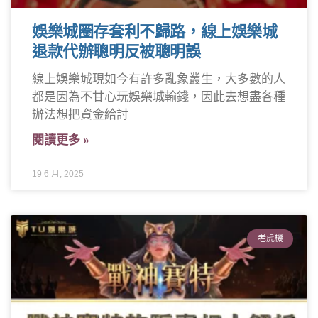
娛樂城圈存套利不歸路，線上娛樂城
退款代辦聰明反被聰明誤
線上娛樂城現如今有許多亂象叢生，大多數的人
都是因為不甘心玩娛樂城輸錢，因此去想盡各種
辦法想把資金給討
閱讀更多 »
19 6 月, 2025
老虎機