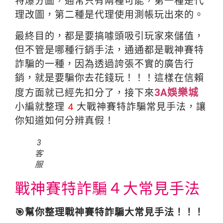
特爆分圖，通常只有兩種可能，第一種是代
理改圖，第二種是代理使用測帳玩出來的。
最終目的，都是要搞噱頭吸引玩家來儲值，
但不管是哪種行銷手法，通通都是戰神賽特
詐騙的一種，因為透過誇張不實的廣告行
銷，就是要騙你去花錢玩！！！這樣在信賴
3A娛樂城
度方面就已經先扣分了，接下來
小編就整理
4
大戰神賽特詐騙常見手法，讓
你知道如何分辨真假！
3
客
服
戰神賽特詐騙４大常見手法
🎯幫你整理戰神賽特詐騙大常見手法！！！