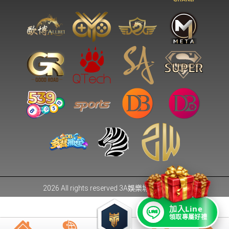
2026 All rights reserved 3A娛樂城 保留所有權
加入Line
領取專屬好禮