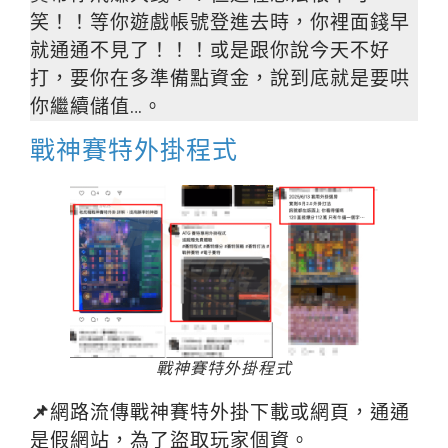
笑！！等你遊戲帳號登進去時，你裡面錢早
就通通不見了！！！或是跟你說今天不好
打，要你在多準備點資金，說到底就是要哄
你繼續儲值…。
戰神賽特外掛程式
戰神賽特外掛程式
📌
網路流傳戰神賽特外掛下載或網頁，通通
是假網站，為了盜取玩家個資。