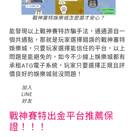
戰神塞特娛樂城怎麼選才安心？
能發現以上戰神賽特詐騙手法，通通源自一
個共通點，那就是玩家選擇錯誤的戰神塞特
娛樂城，只要玩家選擇能信任的平台，以上
問題是能避免的，如今不少線上娛樂城都有
承租ATG電子系統，玩家只要選擇正規且評
價良好的娛樂城就沒問題！
加入
LINE
好友
戰神賽特出金平台推薦保
證！！！