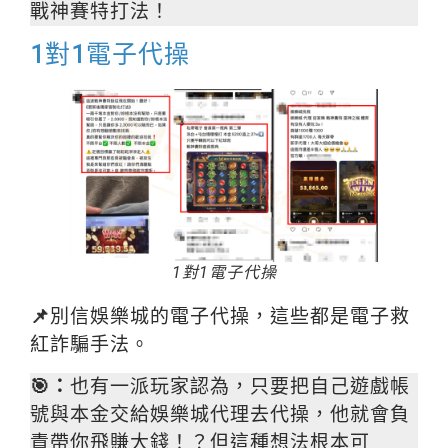
戰神賽特打法！
1對1電子代操
1對1電子代操
📌
別信娛樂城的電子代操，這些都是電子救
紅詐騙手法。
🎯
：
也有一派玩家認為，只要把自己遊戲帳
號與本金交給娛樂城代理去代操，他就會負
責帶你飛賺大錢！？但這種想法根本可