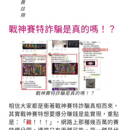
費
註
冊
戰神賽特詐騙是真的嗎！？
戰神賽特詐騙是真的嗎！？
相信大家都是衝著戰神賽特詐騙真相而來，
其實戰神賽特想要爆分賺錢是能實現，重點
是：「
難
！！！」，網路上那種幾百萬的賽