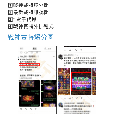
1️⃣戰神賽特爆分圖
2️⃣最新賽特訊號圖
3️⃣1電子代操
4️⃣戰神賽特外掛程式
戰神賽特爆分圖