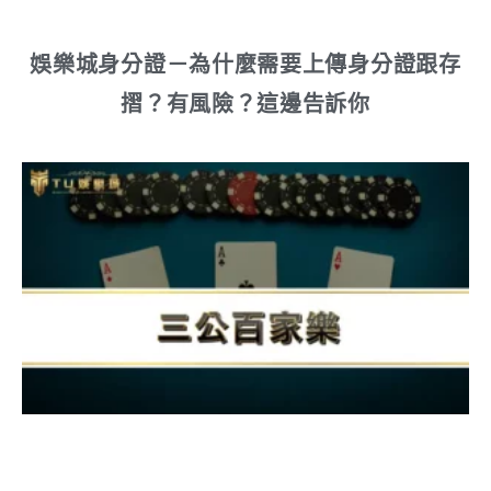
娛樂城身分證－為什麼需要上傳身分證跟存
摺？有風險？這邊告訴你