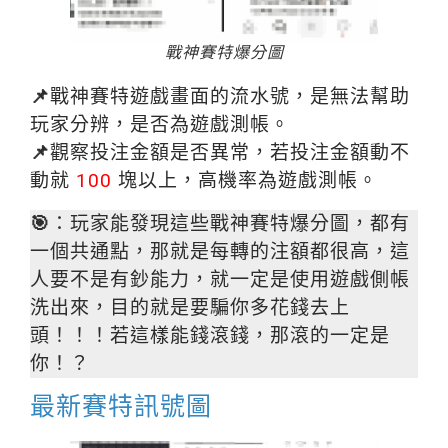
戰神賽特爆分圖
📌
戰神賽特遊戲畫面的流水號，是無法幫助
玩家分辨，是否為遊戲測帳。
📌
觀察投注金額是否異常，若投注金額動不
動就
100
塊以上，高機率為遊戲測帳。
🎯
：玩家能發現這些戰神賽特爆分圖，都有
一個共通點，那就是每轉的注額都很高，這
人要不是有鈔能力，就一定是使用遊戲側帳
洗出來，目的就是要騙你多花錢去上
頭！！！若這樣能錢滾錢，那滾的一定是
你！？
最新賽特訊號圖