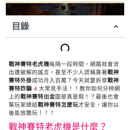
目錄
戰神賽特老虎機
每隔一段時間，網路就會流
出遭破解的謠言，甚至不少人謊稱靠著
戰神
賽特外掛
成功月入百萬？今天就要拆穿
戰神
賽特詐騙
4
大常見手法！！教你如何分辨網
上的
戰神賽特出金
圖是真是假！？最後也會
幫玩家總結
戰神賽特怎麼玩
才安全，讓你以
後能放膽玩！！！
戰神賽特老虎機是什麼？