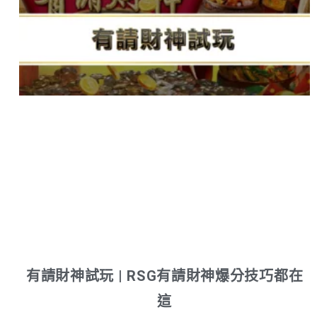
有請財神試玩 | RSG有請財神爆分技巧都在
這