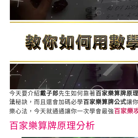
今天要介紹
戴子郎
先生如何靠著
百家樂算牌原
法
秘訣，而且還會加碼必學
百家樂算牌公式
讓
百家樂
樂心法，今天就通通讓你一次學會最強
百家樂算牌原理分析