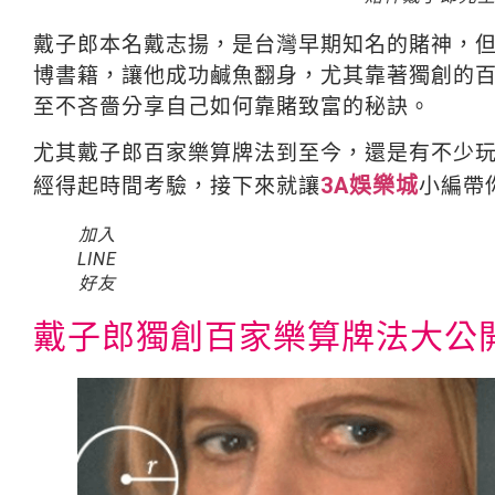
戴子郎本名戴志揚，是台灣早期知名的賭神，
博書籍，讓他成功鹹魚翻身，尤其靠著獨創的
至不吝嗇分享自己如何靠賭致富的秘訣。
尤其戴子郎百家樂算牌法到至今，還是有不少
3A娛樂城
經得起時間考驗，接下來就讓
小編帶
加入
LINE
好友
戴子郎獨創百家樂算牌法大公