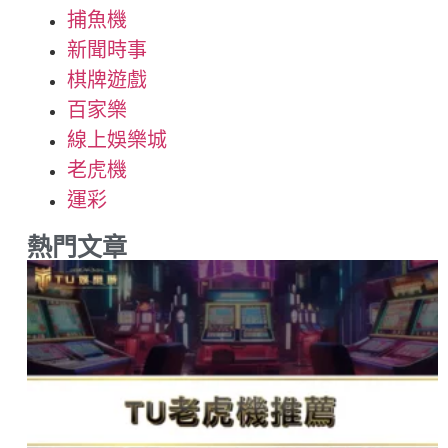
捕魚機
新聞時事
棋牌遊戲
百家樂
線上娛樂城
老虎機
運彩
熱門文章