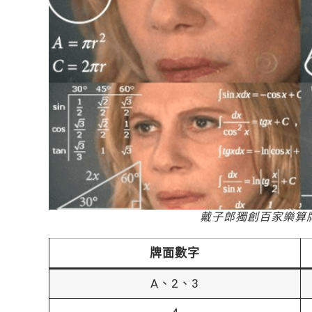
戴子郎獨創百家樂算
牌面數字
A、2、3