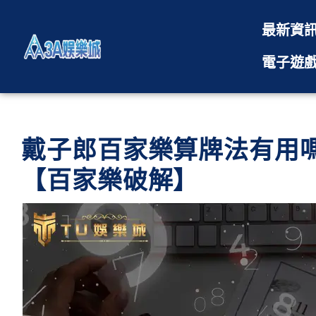
最新資
電子遊
戴子郎百家樂算牌法有用
【百家樂破解】