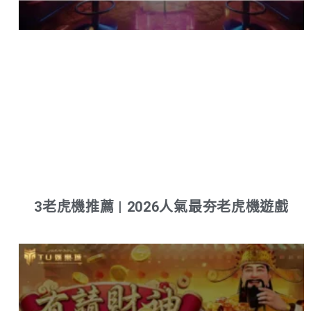
3老虎機推薦 | 2026人氣最夯老虎機遊戲