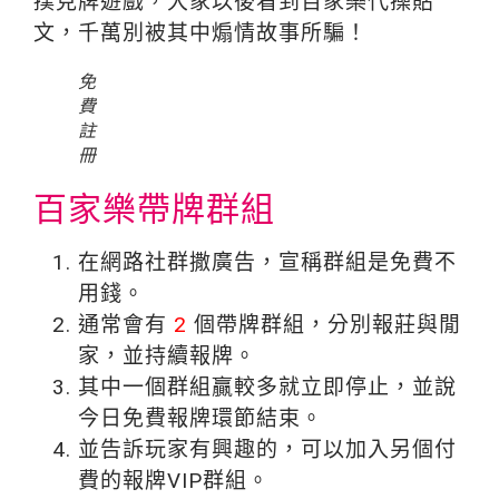
撲克牌遊戲，大家以後看到百家樂代操貼
文，千萬別被其中煽情故事所騙！
免
費
註
冊
百家樂帶牌群組
在網路社群撒廣告，宣稱群組是免費不
用錢。
通常會有
2
個帶牌群組，分別報莊與閒
家，並持續報牌。
其中一個群組贏較多就立即停止，並說
今日免費報牌環節結束。
並告訴玩家有興趣的，可以加入另個付
費的報牌VIP群組。