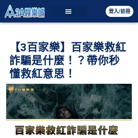
登入/註冊
最新資訊
真人娛樂
體育賽事
彩票遊戲
棋牌遊戲
電子遊戲
世足投注
【3百家樂】百家樂救紅
詐騙是什麼！？帶你秒
懂救紅意思！