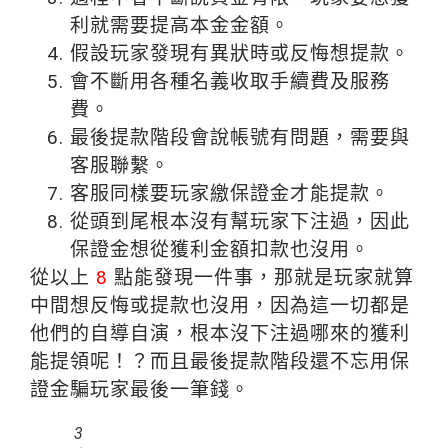
利就需要提高本金金額。
假設玩家發現有異狀時或反悔想提款。
會不斷用各種名義收取手續費及服務
費。
最後提款階段會說帳號有問題，需要與
客服聯繫。
客服同樣要玩家繳保證金才能提款。
從頭到尾根本沒有幫玩家下注過，因此
保證金想從獲利金額扣款也沒用。
從以上
8
點能發現一件事，那就是玩家就算
中間想反悔或提款也沒用，因為這一切都是
他們的自導自演，根本沒下注過哪來的獲利
能提領呢！？而且最後提款階段還不忘用保
證金騙玩家最後一筆錢。
3