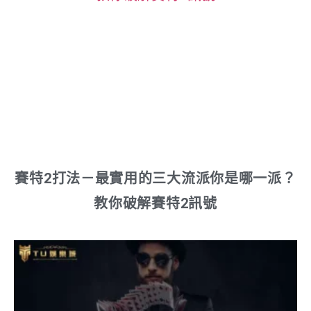
賽特2打法－最實用的三大流派你是哪一派？
教你破解賽特2訊號