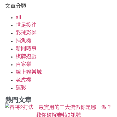
文章分類
all
世足投注
彩球彩券
捕魚機
新聞時事
棋牌遊戲
百家樂
線上娛樂城
老虎機
運彩
熱門文章