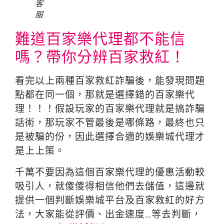
客
服
難道百家樂代理都不能信
嗎？帶你分辨百家救紅！
看完以上兩種百家救紅詐騙後，能發現問題
點都在同一個，那就是選擇錯的百家樂代
理！！！假設玩家的百家樂代理就是搞詐騙
話術，那玩家不管最後是哪條路，最終也只
是被騙的份，因此選擇合適的娛樂城代理才
是上上策。
千萬不要因為這個百家樂代理的優惠活動較
吸引人，就傻傻得相信他們去儲值，這邊就
提供一個判斷娛樂城平台及百家救紅的好方
法，大家能從評價、出金速度…等去判斷，