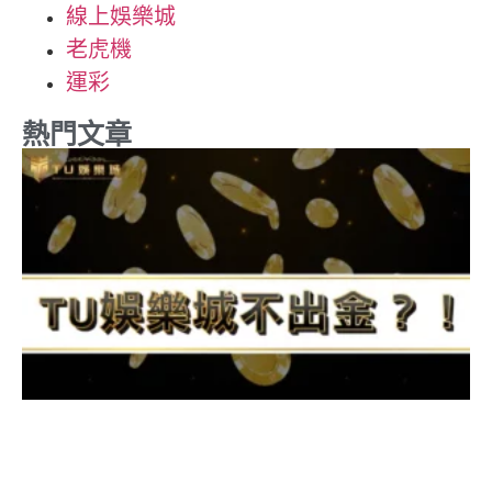
線上娛樂城
老虎機
運彩
熱門文章