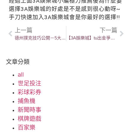
經過上面3A娛樂城小編極力推薦後為什麼要
選擇3A娛樂城的好處是不是感到很心動呀~
手刀快速加入3A娛樂城會是你最好的選擇!!
上一篇
下一篇
德州撲克技巧公開－5大德州撲克策略看這邊，德撲新手必看！
【3A娛樂城】tu出金爭議淪為tu詐騙？破解tu不出金真相
文章分類
all
世足投注
彩球彩券
捕魚機
新聞時事
棋牌遊戲
百家樂