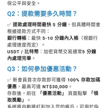
保公平與安全。
Q2：提款需要多久時間？
✅
提款處理時間最快 5 分鐘
，但具體時間會
根據提款方式不同：
銀行轉帳
：最快
5-10 分鐘內入帳
（視銀行
處理速度而定）。
USDT / 比特幣
：加密貨幣交易通常
5 分鐘
內處理完畢
。
Q3：如何參加優惠活動？
✅ 新會員首次存款即可獲得
100% 存款加碼
優惠
，最高可達
NT$30,000
。
存款後，前往
「優惠活動」
頁面點擊
「領
取獎勵」
。
系統將自動將紅利加入您的帳戶，可用於指