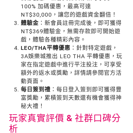
100% 加碼優惠，最高可達
NT$30,000，讓您的遊戲資金翻倍！
體驗金
：新會員註冊完成後，即可獲得
NT$369體驗金，無需存款即可開始遊
戲，體驗各種精彩內容。
LEO/THA平轉優惠
：針對特定遊戲，
3A娛樂城推出 LEO THA 平轉優惠，玩
家在指定遊戲中進行平注投注，可享受
額外的返水或獎勵，詳情請參閱官方活
動頁面。
每日簽到禮
：每日登入簽到即可獲得豐
富獎勵，累積簽到天數還有機會獲得神
秘大禮！
玩家真實評價 & 社群口碑分
析