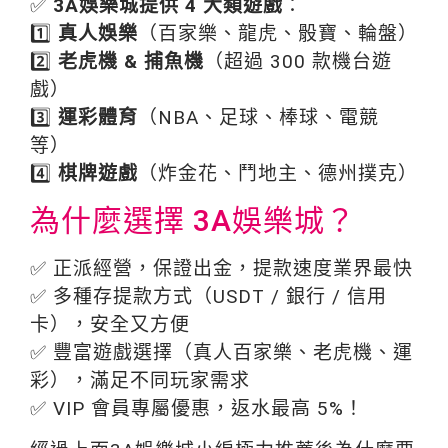
✅
3A娛樂城提供 4 大類遊戲
：
1️⃣
真人娛樂
（百家樂、龍虎、骰寶、輪盤）
2️⃣
老虎機 & 捕魚機
（超過 300 款機台遊
戲）
3️⃣
運彩體育
（NBA、足球、棒球、電競
等）
4️⃣
棋牌遊戲
（炸金花、鬥地主、德州撲克）
為什麼選擇 3A娛樂城？
✅ 正派經營，保證出金，提款速度業界最快
✅ 多種存提款方式（USDT / 銀行 / 信用
卡），安全又方便
✅ 豐富遊戲選擇（真人百家樂、老虎機、運
彩），滿足不同玩家需求
✅ VIP 會員專屬優惠，返水最高 5%！