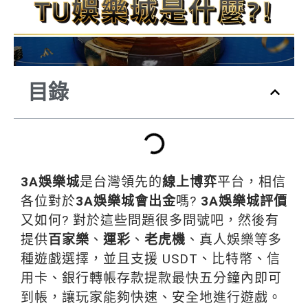
目錄
3A娛樂城
是台灣領先的
線上博弈
平台，相信
各位對於
3A娛樂城會出金
嗎?
3A娛樂城評價
又如何? 對於這些問題很多問號吧，然後有
提供
百家樂
、
運彩
、
老虎機
、真人娛樂等多
種遊戲選擇，並且支援 USDT、比特幣、信
用卡、銀行轉帳存款提款最快五分鐘內即可
到帳，讓玩家能夠快速、安全地進行遊戲。