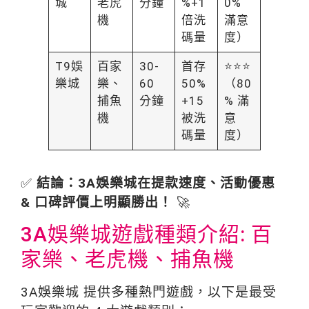
城
老虎
分鐘
%+1
0%
機
倍洗
滿意
碼量
度）
T9娛
百家
30-
首存
⭐⭐⭐
樂城
樂、
60
50%
（80
捕魚
分鐘
+15
% 滿
機
被洗
意
碼量
度）
✅
結論：3A娛樂城在提款速度、活動優惠
& 口碑評價上明顯勝出！
🚀
3A娛樂城遊戲種類介紹: 百
家樂、老虎機、捕魚機
3A娛樂城 提供多種熱門遊戲，以下是最受