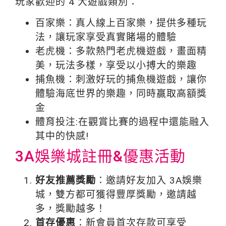
玩家歡迎的 4 大遊戲類別：
百家樂：真人線上百家樂，提供多種玩
法，讓玩家享受真實賭場的體驗
老虎機：多款熱門老虎機遊戲，畫面精
美，玩法多樣，享受以小搏大的樂趣
捕魚機：刺激好玩的捕魚機遊戲，讓你
體驗海底世界的樂趣，同時贏取高額獎
金
體育投注:在觀賞比賽的過程中還能融入
其中的快感!
3A娛樂城註冊&優惠活動
好友推薦獎勵
：邀請好友加入 3A娛樂
城，雙方都可獲得豐厚獎勵，邀請越
多，獎勵越多！
首存優惠
：新會員首次存款可享受