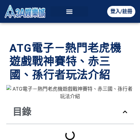
登入/註冊
最新資訊
真人娛樂
體育賽事
彩票遊戲
棋牌遊戲
電子遊戲
世足投注
ATG電子－熱門老虎機
遊戲戰神賽特、赤三
國、孫行者玩法介紹
目錄