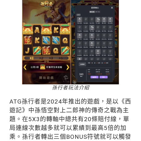
孫行者玩法介紹
ATG孫行者是2024年推出的遊戲，是以《西
遊記》中孫悟空對上二郎神的傳奇之戰為主
題。在5X3的轉軸中總共有20條賠付線，單
局連線次數越多就可以累績到最高5倍的加
乘。孫行者轉出三個BONUS符號就可以觸發