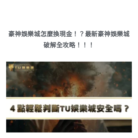
豪神娛樂城怎麼換現金！？最新豪神娛樂城
破解全攻略！！！