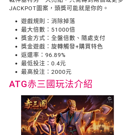
JACKPOT圖案，頭獎可能就是你的。
遊戲規則：消除掉落
最大倍數：51000倍
獎金方式：全盤倍數、隨處支付
獎金遊戲：旋轉觸發+購買特色
返還率：96.89%
最低投注：0.4元
最高投注：2000元
ATG赤三國玩法介紹