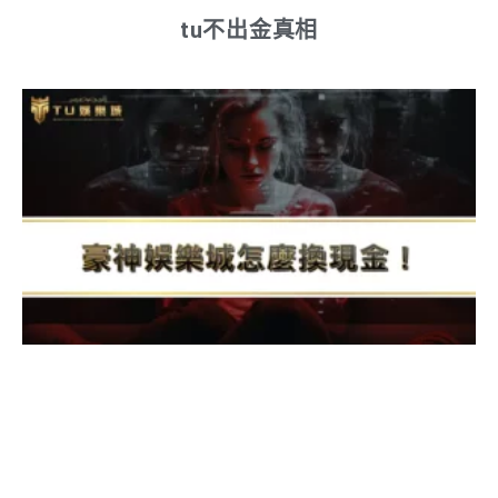
tu不出金真相