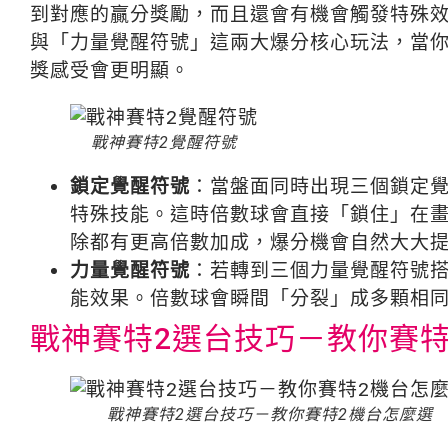
到對應的贏分獎勵，而且還會有機會觸發特殊
與「力量覺醒符號」這兩大爆分核心玩法，當
獎感受會更明顯。
戰神賽特2覺醒符號
鎖定覺醒符號
：當盤面同時出現三個鎖定
特殊技能。這時倍數球會直接「鎖住」在
除都有更高倍數加成，爆分機會自然大大
力量覺醒符號
：若轉到三個力量覺醒符號
能效果。倍數球會瞬間「分裂」成多顆相
戰神賽特2選台技巧－教你賽特
戰神賽特2選台技巧－教你賽特2機台怎麼選