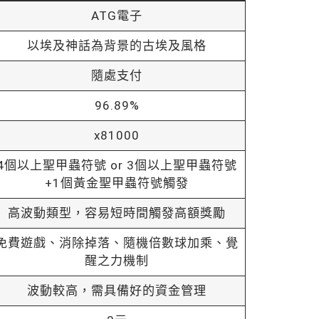
ATG電子
以埃及神話為背景的古埃及風格
隨處支付
96.89%
x81000
4個以上聖甲蟲符號 or 3個以上聖甲蟲符號
+1個黃金聖甲蟲符號觸發
高波動類型，容易短時間觸發高額獎勵
免費遊戲、消除掉落、隨機倍數球加乘、覺
醒之力機制
波動較高，需具備好的資金管理