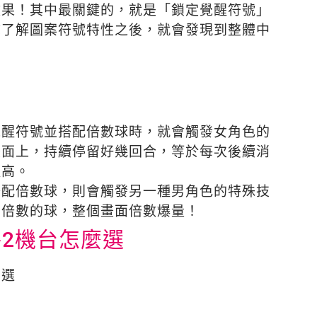
效果！其中最關鍵的，就是「鎖定覺醒符號」
你了解圖案符號特性之後，就會發現到整體中
覺醒符號並搭配倍數球時，就會觸發女角色的
畫面上，持續停留好幾回合，等於每次後續消
提高。
搭配倍數球，則會觸發另一種男角色的特殊技
同倍數的球，整個畫面倍數爆量！
2機台怎麼選