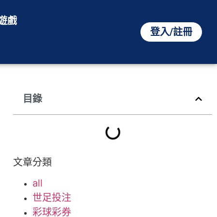
遊戲
登入/註冊
目錄
文章分類
all
世足投注
彩球彩券