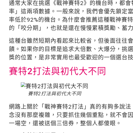
通常大家在挑選《戰神賽特2》的機台時，都會
率」這兩項數據。一般來說，我們會優先鎖定當日
率低於92%的機台。為什麼會推薦這種戰神賽
的「咬分期」，也就是還在慢慢累積獎勵、蓄
這種台雖然短期內看起來比較省，但後面往往
饋。如果你的目標是追求大倍數、大爆分，挑
獎的位置，是非常實用也最受歡迎的一個選台
賽特2打法與初代大不同
賽特2打法與初代大不同
網路上關於「戰神賽特2打法」真的有夠多說法
念沒有那麼複雜，只要抓住幾個重點，就不會
一場空，還被送個三倍券，整個人都傻眼。