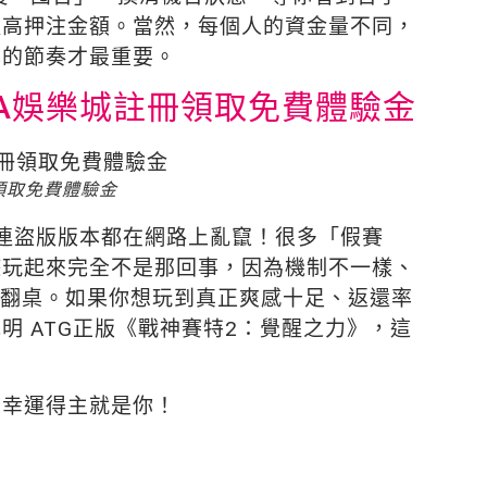
提高押注金額。當然，每個人的資金量不同，
己的節奏才最重要。
A娛樂城註冊領取免費體驗金
領取免費體驗金
然連盜版版本都在網路上亂竄！很多「假賽
遊玩起來完全不是那回事，因為機制不一樣、
想翻桌。如果你想玩到真正爽感十足、返還率
 ATG正版《戰神賽特2：覺醒之力》，這
的幸運得主就是你！