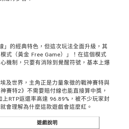
線」的經典特色，但這次玩法全面升級，其
（黃金 Free Game）」！在這個模式
核心機制，只要有消除到覺醒符號，基本上爆
古埃及世界，主角正是力量象徵的戰神賽特與
神賽特2》不需要賠付線也能直接算中獎，
加上RTP返還率高達 96.89%，被不少玩家封
玩就會理解為什麼這款遊戲會這麼紅。
遊戲說明