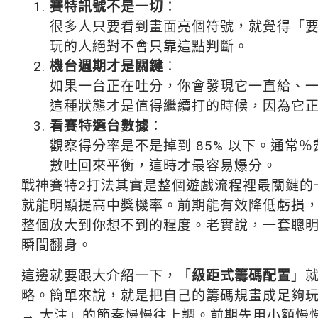
賽特訊號不是一切
：
很多人只要看到畫面亮個符號，就覺得「
玩的人絕對不會只靠這點判斷。
機台週期才是關鍵
：
如果一台正在吐分，你會發現它一直給、
這種狀態才是值得繼續打的時候，因為它
看賽特選台數據
：
觀察得分率是不是掉到 85% 以下。通常
數吐回來平衡，這時才最容易爆分。
戰神賽特2打法其實是整個遊戲流程裡最關鍵的
就能明顯提高中獎機率。前期能有效降低虧損
整個放大到你想不到的程度。老實說，一套聰
瞬間翻身。
這邊就要跟大介紹一下，「
級距式籌碼配置
」
略。簡單來說，就是把自己的籌碼規畫成足夠玩大約
→ 大注」的節奏慢慢往上調。前期先用小額慢