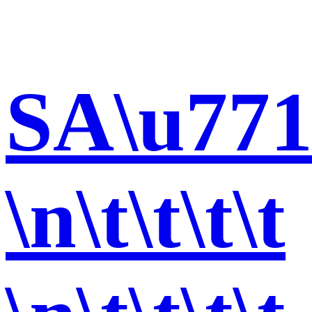
SA\u771f\
\n\t\t\t\t