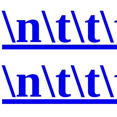
\n\t\t\
\n\t\t\