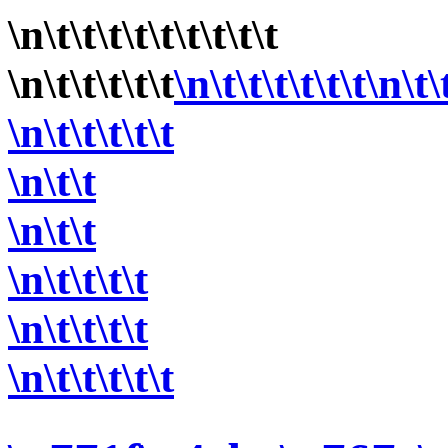
\n\t\t\t\t\t\t\t\t\t
\n\t\t\t\t\t
\n\t\t\t\t\t\t
\n\t\t
\n\t\t\t\t\t
\n\t\t
\n\t\t
\n\t\t\t\t
\n\t\t\t\t
\n\t\t\t\t\t