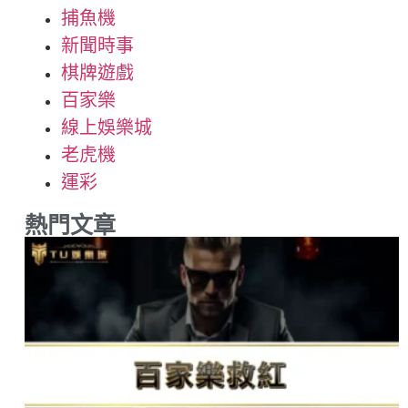
捕魚機
新聞時事
棋牌遊戲
百家樂
線上娛樂城
老虎機
運彩
熱門文章