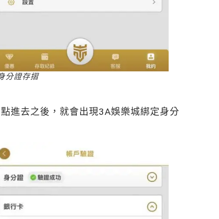
身分證存摺
點進去之後，就會出現3A娛樂城綁定身分