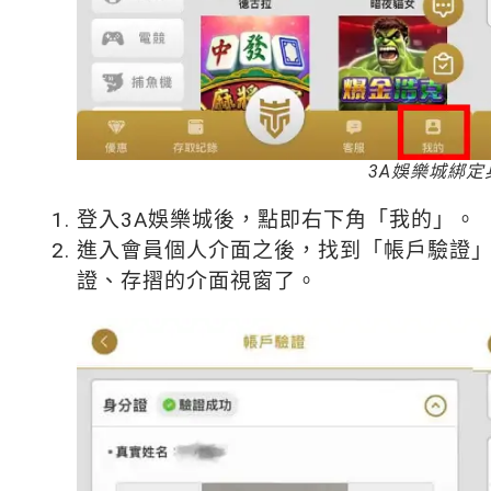
3A娛樂城綁定
登入3A娛樂城後，點即右下角「我的」。
進入會員個人介面之後，找到「帳戶驗證」
證、存摺的介面視窗了。