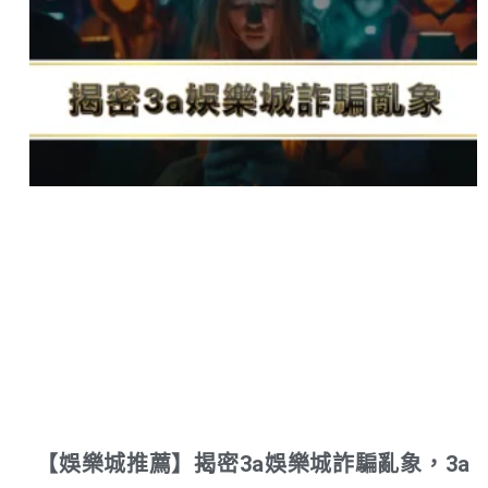
【娛樂城推薦】揭密3a娛樂城詐騙亂象，3a