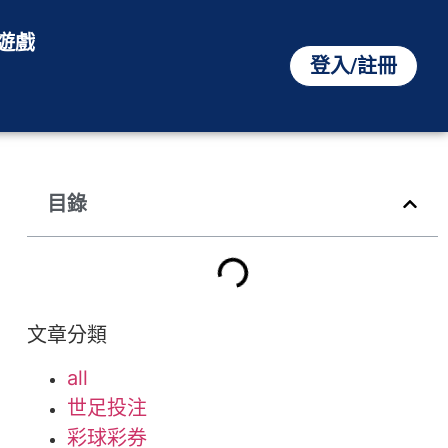
遊戲
登入/註冊
目錄
文章分類
all
世足投注
彩球彩券