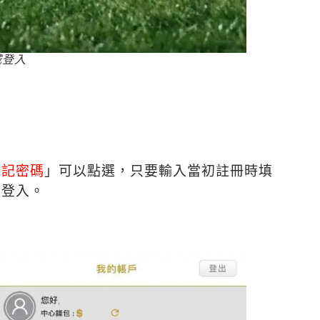
城登入
忘記密碼
」可以點選，只要輸入當初註冊時填
你登入。