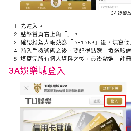
3A娛樂
先進入。
點擊首頁右上角「」。
確認推薦人帳號為「DF1688」後，填寫
輸入手機號碼之後，要記得點選「發送驗
填寫完所有個人資料之後，最後點選「註
3A娛樂城登入