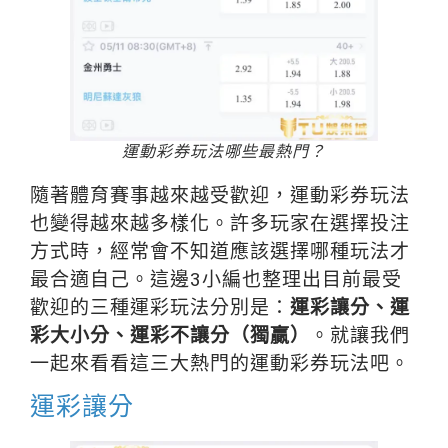
運動彩券玩法哪些最熱門？
隨著體育賽事越來越受歡迎，運動彩券玩法
也變得越來越多樣化。許多玩家在選擇投注
方式時，經常會不知道應該選擇哪種玩法才
最合適自己。這邊3小編也整理出目前最受
歡迎的三種運彩玩法分別是：
運彩讓分、運
彩大小分、運彩不讓分（獨贏）
。就讓我們
一起來看看這三大熱門的運動彩券玩法吧。
運彩讓分