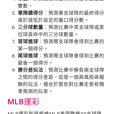
雙數。
單隊總得分
：預測單支球隊的最終得分
高於或低於設定的盤口得分數。
三分球數量
：預測比賽中某支球隊或某
位球員命中的三分球數量。
首球進球
：預測哪支球隊會得到比賽的
第一個得分。
尾球進球
：預測哪支球隊會得到比賽的
最後一個得分。
勝分差玩法
：預測比賽中勝負兩支球隊
之間的得分差距，這是一個高風險高報
酬的玩法，適合於那些對比賽走勢有精
準預測的玩家。
MLB運彩
MLB運彩則是根據MLB美國職棒30支球隊