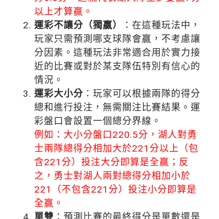
以上才算贏。
運彩不讓分（獨贏）
：在這種玩法中，
玩家只需預測哪支球隊會贏，不考慮讓
分因素。這種玩法非常適合用於實力接
近的比賽或對於某支隊伍特別有信心的
情況。
運彩大小分
：玩家可以根據兩隊的得分
總和進行投注，無需關注比賽結果。運
彩盤口會設置一個總分界線。
例如：大小分盤口220.5分，湖人對勇
士兩隊總得分相加大於221分以上（包
含221分）投注大分即算是全贏；反
之，勇士對湖人兩對總得分相加小於
221（不包含221分）投注小分即算是
全贏。
單雙
：預測比賽的最終得分是單數還是