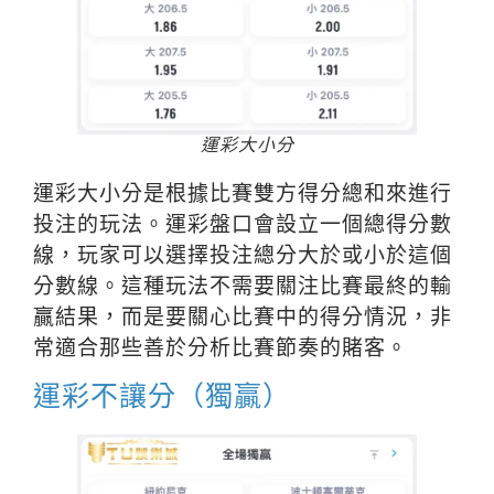
運彩大小分
運彩大小分是根據比賽雙方得分總和來進行
投注的玩法。運彩盤口會設立一個總得分數
線，玩家可以選擇投注總分大於或小於這個
分數線。這種玩法不需要關注比賽最終的輸
贏結果，而是要關心比賽中的得分情況，非
常適合那些善於分析比賽節奏的賭客。
運彩不讓分（獨贏）