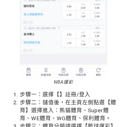
NBA運彩
步驟一：選擇【】註冊/登入
步驟二：儲值後，在主頁左側點選【體
育】選擇進入：熊貓體育、Super體
育、WE體育、WG體育、保利體育。
步驟三：體育分類請選擇【籃球運彩】