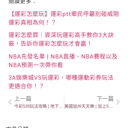
閱讀更多：
【運彩怎麼玩】運彩ptt鄉民呼籲別碰威剛
運彩真相為何！？
運彩怎麼買｜資深玩運彩高手教你3大訣
竅，告訴你運彩怎麼玩才會贏！
NBA先發名單 | NBA直播、NBA賽程以及
NBA預測一次帶你看
3A娛樂城VS玩運彩，哪種運動彩券玩法
更適合你！？
上一篇
下一篇
今彩539玩法攻略 | 地下539立柱與報牌高手秘訣
美國加州天天樂 | 加上539玩法雙倍中獎，天天樂開獎號碼查詢