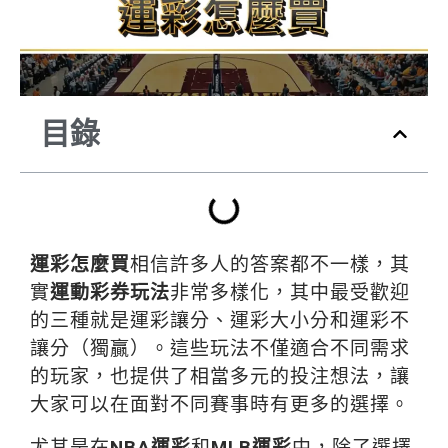
目錄
運彩怎麼買
相信許多人的答案都不一樣，其
實
運動彩券玩法
非常多樣化，其中最受歡迎
的三種就是運彩讓分、運彩大小分和運彩不
讓分（獨贏）。這些玩法不僅適合不同需求
的玩家，也提供了相當多元的投注想法，讓
大家可以在面對不同賽事時有更多的選擇。
尤其是在
NBA運彩
和
MLB運彩
中，除了選擇