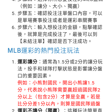
（例如：讓分、大小、獨贏）
步驟五：確認投注注單盤口內容，可以
是單場賽事投注或者是運彩串關賽事
步驟六：輸入想投注的金額，點擊確認
後，就算是完成投注了，最後可以到
【未結注單】確認是否下注成功。
MLB運彩的熱門投注玩法
運彩讓分
：通常為1.5分或2分的讓分玩
法，投手和球隊打擊狀態是影響讓分盤
口的重要因素。
例如：小熊對國民，開出小熊讓1.5
分，代表說小熊隊需要贏超過國民隊2
分以上（包含2分）才算是全贏，若是
比分分差1分以內，則算是國民隊過盤
運彩不讓分（獨贏）
：這種玩法簡單直