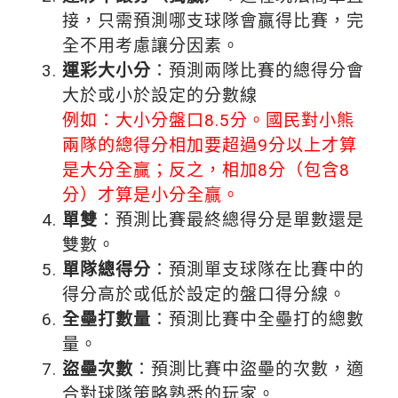
接，只需預測哪支球隊會贏得比賽，完
全不用考慮讓分因素。
運彩大小分
：預測兩隊比賽的總得分會
大於或小於設定的分數線
例如：大小分盤口8.5分。國民對小熊
兩隊的總得分相加要超過9分以上才算
是大分全贏；反之，相加8分（包含8
分）才算是小分全贏。
單雙
：預測比賽最終總得分是單數還是
雙數。
單隊總得分
：預測單支球隊在比賽中的
得分高於或低於設定的盤口得分線。
全壘打數量
：預測比賽中全壘打的總數
量。
盜壘次數
：預測比賽中盜壘的次數，適
合對球隊策略熟悉的玩家。