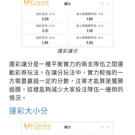
運彩讓分
運彩讓分是一種平衡實力的兩支隊伍之間運
動彩券玩法。在讓分玩法中，實力較強的一
方需要贏過一定的分數，注單才能算是獲勝
過關，這樣能夠減少大家投注隊伍一邊倒的
情況。
運彩大小分