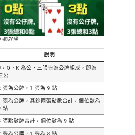
小超好懂
說明
J，Q，K 為公，三張皆為公牌組成，即為
三公
2 張為公牌，1 張為 9 點
1 張為公牌，其餘兩張點數合計，個位數為
9 點
3 張點數牌合計，個位數為 9 點
2 張為公牌，1 張為 8 點