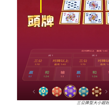
三公牌型大小超