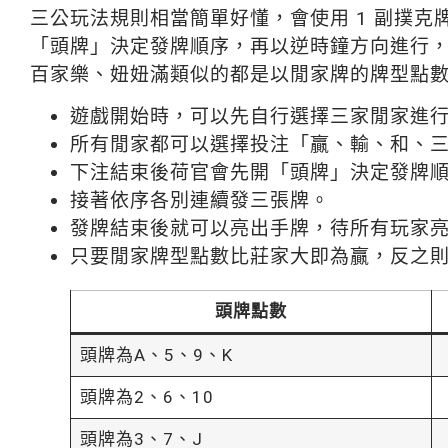
三公玩法規則相當簡單好懂，會使用 1 副撲
「頭牌」決定發牌順序，再以逆時鐘方向進行，
百家樂、妞妞滿類似的都是以閒家牌的牌型點
遊戲開始時，可以先自行選擇三家閒家進
所有閒家都可以選擇投注「贏、輸、和、
下注結束後荷官會先開「頭牌」決定發牌
接著依序各別連續發三張牌。
發牌結束後就可以亮出手牌，待所有玩家
只要閒家牌型點數比莊家大即為贏，反之
頭牌點數
頭牌為A、5、9、K
頭牌為2、6、10
頭牌為3、7、J