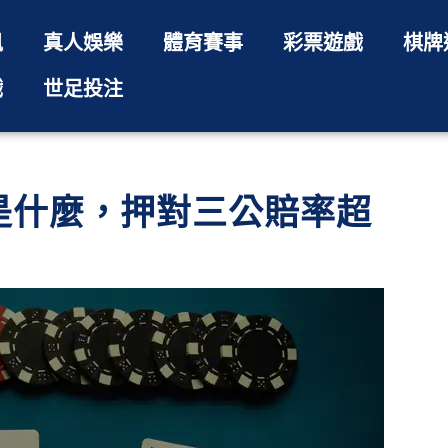
訊
真人娛樂
體育賽事
彩票遊戲
棋牌
戲
世足投注
是什麼，押對三公賠率超