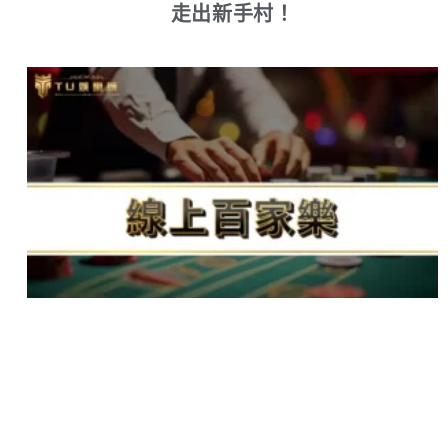
走出新手村！