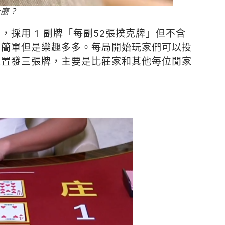
什麼？
採用 1 副牌「每副52張撲克牌」但不含
法簡單但是樂趣多多。每局開始玩家們可以投
位置發三張牌，主要是比莊家和其他每位閒家