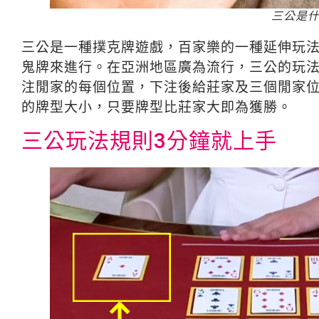
三公是
三公是一種撲克牌遊戲，百家樂的一種延伸玩法，
鬼牌來進行。在亞洲地區廣為流行，三公的玩
注閒家的每個位置，下注後給莊家及三個閒家
的牌型大小，只要牌型比莊家大即為獲勝。
三公玩法規則3分鐘就上手