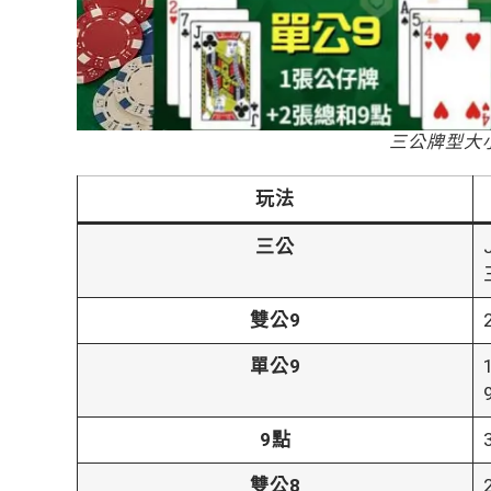
三公牌型大
玩法
三公
雙公9
單公9
9點
雙公8