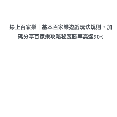
線上百家樂｜基本百家樂遊戲玩法規則，加
碼分享百家樂攻略秘笈勝率高達90%