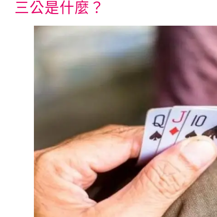
三公是什麼？