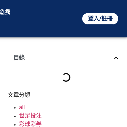
遊戲
登入/註冊
目錄
文章分類
all
世足投注
彩球彩券