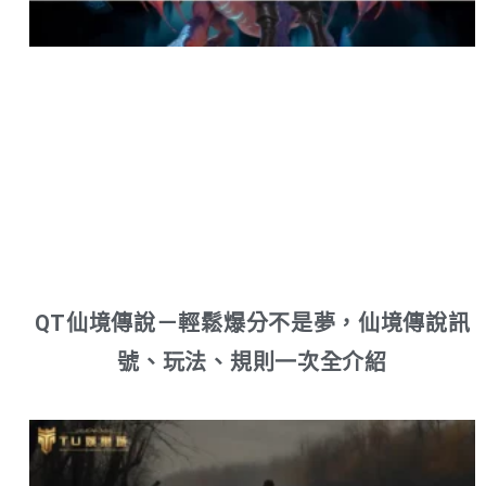
QT仙境傳說－輕鬆爆分不是夢，仙境傳說訊
號、玩法、規則一次全介紹