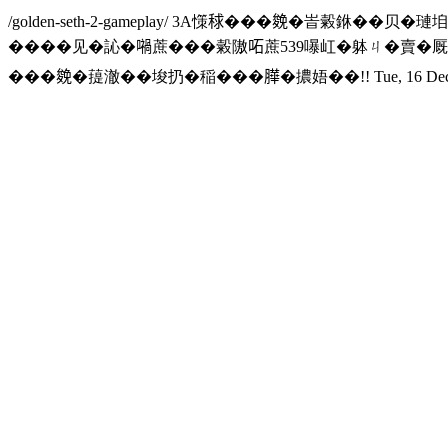
/golden-seth-2-gameplay/
3A憡𥟇���𠬍�峕糓銝��贝�璉
����见�訫�𡁜蔗���糓隞𠰴蔗539嚗屸�躰ㄐ�賣�厩
���𠬍�䔶澈��埈扔�稲���𦠜�擃娪��!!
Tue, 16 De