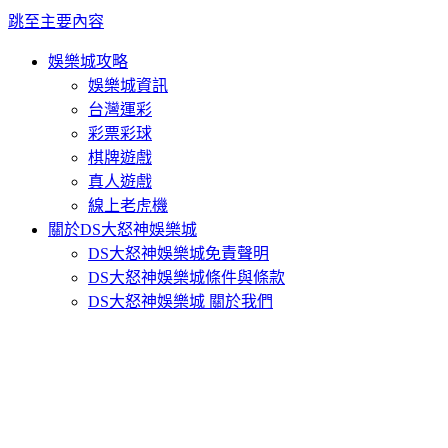
跳至主要內容
娛樂城攻略
娛樂城資訊
台灣運彩
彩票彩球
棋牌遊戲
真人遊戲
線上老虎機
關於DS大怒神娛樂城
DS大怒神娛樂城免責聲明
DS大怒神娛樂城條件與條款
DS大怒神娛樂城 關於我們