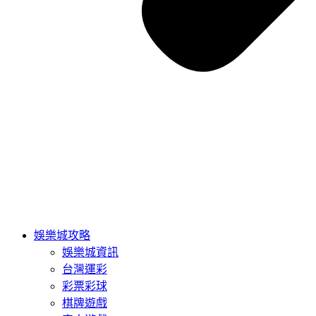
娛樂城攻略
娛樂城資訊
台灣運彩
彩票彩球
棋牌遊戲